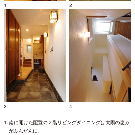
1
2
3
4
1.
南に開けた配置の２階リビングダイニングは太陽の恵み
がふんだんに。