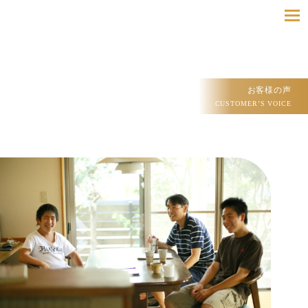
toggle
navigatio
お客様の声
CUSTOMER’S VOICE