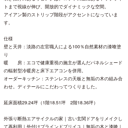
トまで視線が伸び、開放的でダイナミックな空間。
アイアン製のストリップ階段がアクセントになっていま
す。
仕様
壁と天井：淡路の左官職人による100％自然素材の漆喰塗
り
暖 房：エコで健康重視の施主が選んだパネルシェード
の輻射型冷暖房と床下エアコンを併用。
オーダーキッチン：ステンレスの天板と無垢の木の組み合
わせ。ディテールにこだわってつくりました。
延床面積29.24坪（1階18.51坪 2階18.36坪）
外張り断熱エアサイクルの家｜古い玄関ドアをリメイクし
て再利用｜外付けブラインドブリイユ｜無垢の木と漆喰｜