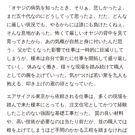
「オヤジの病気を知ったとき、そりぁ、悲しかったよ。
まだ五十代なのにどうしてって思ったよ。だた、どんな
に厳しい状況でも、やるからには誰にも負けたくねぇ。
そんな意地があった。怖くて厳しいオヤジの背中を見て
育ってきたから、あの気概が自然と身に付いたんだ思
う」 父が亡くなった影響で仕事は一時的に目減りして
しまうが、榎本は自分で新たに仕事を開拓して盛り返し
ていく。 休みなく働き、様々な現場を踏み続けて職人
としての腕を上げていった。気がつけば若い衆を九人も
抱える、叩き上げの鳶の頭となっていた。
エアサイクル東京から依頼される仕事は、多くの現場を
踏んで来た榎本にとっても、注文住宅としてかつて経験
したことのない強固な基礎工事だった。 質の良い材料
や、高い技術が必要なのは当たり前だが、並の職人では
根を上げてしまうほど手間のかかる工程を踏まなければ