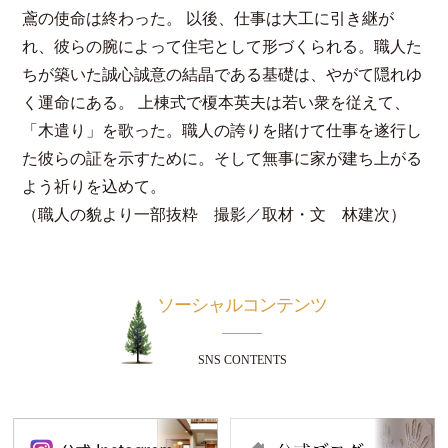
鳶の使命は終わった。 以後、仕事は大工に引き継が
れ、彼らの腕によって住宅として形づくられる。職人た
ちが築いた誠心誠意の結晶である基礎は、やがて隠れゆ
く運命にある。 上棟式で榎本英夫は若い衆を従えて、
「木遣り」を歌った。職人の誇りを賭けて仕事を遂行し
た彼らの証を示すために。そして無事に家が建ち上がる
よう祈りを込めて。
（職人の貌より一部抜粋 撮影／取材・文 林建次）
ソーシャルコンテンツ
SNS CONTENTS