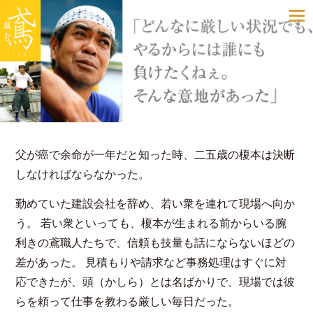
toggle
navigatio
父が癌で余命が一年だと知った時、二五歳の榎本は決断
しなければならなかった。
勤めていた建設会社を辞め、若い衆を連れて現場へ向か
う。 若い衆といっても、榎本が生まれる前からいる腕
利きの鳶職人たちで、信頼も技量も話にならないほどの
差があった。 見積もりや請求など事務処理はすぐに対
応できたが、頭（かしら）とは名ばかりで、現場では彼
らを頼って仕事を教わる厳しい毎日だった。