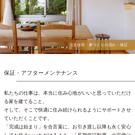
toggle
navigatio
注文住宅・家づくりの流れ・保証
保証・アフターメンテナンス
私たちの仕事は、本当に住み心地がいいと思っていただけ
る家を建てること。
そして、そこで快適に住み続けられるようにサポートさせ
ていただくことです。
「完成は始まり」を合言葉に、お引き渡し以降も永く安心
してお住まいいただけるよう、「長期保証制度」の完備に